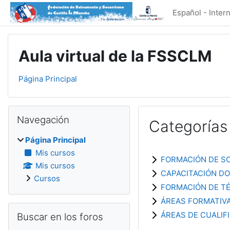
Salta al contenido principal
Español - Interna
Aula virtual de la FSSCLM
Página Principal
Bloques
Salta Navegación
Navegación
Categorías
Página Principal
Mis cursos
FORMACIÓN DE S
Mis cursos
CAPACITACIÓN D
Cursos
FORMACIÓN DE T
ÁREAS FORMATIV
Salta Buscar en los foros
ÁREAS DE CUALIF
Buscar en los foros