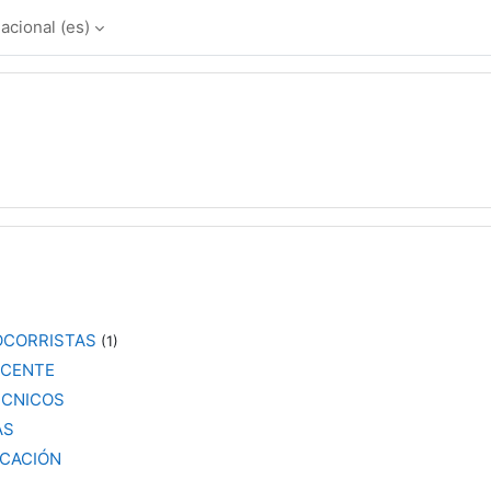
cional ‎(es)‎
OCORRISTAS
(1)
OCENTE
ÉCNICOS
AS
ICACIÓN